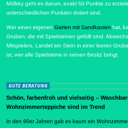
Mölkky geht es darum, exakt 50 Punkte zu erzielen.
unterschiedlichen Punkten dotiert sind.
Wer einen eigenen
Garten mit Sandkasten
hat, k
Gruben, die mit Spielsteinen gefüllt sind. Abwec
Mitspielers. Landet ein Stein in einer leeren Gru
ist, wer alle Spielsteine in seinen Besitz bringt.
GUTE BERATUNG
Schön, farbenfroh und vielseitig – Waschbar
Wohnzimmerteppiche sind im Trend
In den 90er Jahren gab es kaum ein Wohnzimme