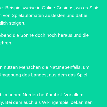
 Beispielsweise in Online-Casinos, wo es Slots
ten von Spielautomaten austesten und dabei
ich steigert.
 Abend die Sonne doch noch heraus und die
ehren.
ern nutzen Menschen die Natur ebenfalls, um
ige Umgebung des Landes, aus dem das Spiel
d im hohen Norden berühmt ist. Vor allem
y. Bei dem auch als Wikingerspiel bekannten