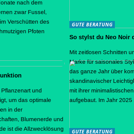
Monate nach dem
ernen zwar Fussel,
eim Verschütten des
GUTE BERATUNG
chmutzigen Pfoten
So stylst du Neo Noir 
Mit zeitlosen Schnitten u
Marke für saisonales Styl
das ganze Jahr über kom
unktion
skandinavischer Leichtig
mit ihrer minimalistisch
 Pflanzenart und
aufgebaut. Im Jahr 2025 
igt, um das optimale
en in der
haften, Blumenerde und
de ist die Allzwecklösung
GUTE BERATUNG