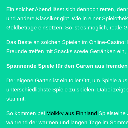
Ein solcher Abend lässt sich dennoch retten, de
und andere Klassiker gibt. Wie in einer Spieloth
Geldbeträge einsetzen. So ist es möglich, reale G
Das Beste an solchen Spielen im Online-Casino
Freunde treffen mit Snacks sowie Getränken ein,
Spannende Spiele für den Garten aus fremde
Der eigene Garten ist ein toller Ort, um Spiele 
unterschiedlichste Spiele zu spielen. Dabei zeig
stammt.
So kommen bei
Mölkky aus Finnland
Spielsteine 
während der warmen und langen Tage im Sommer s