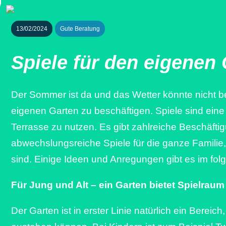
13/02/2024
Gute Beratung
Spiele für den eigenen
Der Sommer ist da und das Wetter könnte nicht bes
eigenen Garten zu beschäftigen. Spiele sind eine 
Terrasse zu nutzen. Es gibt zahlreiche Beschäft
abwechslungsreiche Spiele für die ganze Familie,
sind. Einige Ideen und Anregungen gibt es im fol
Für Jung und Alt – ein Garten bietet Spielraum
Der Garten ist in erster Linie natürlich ein Bereic