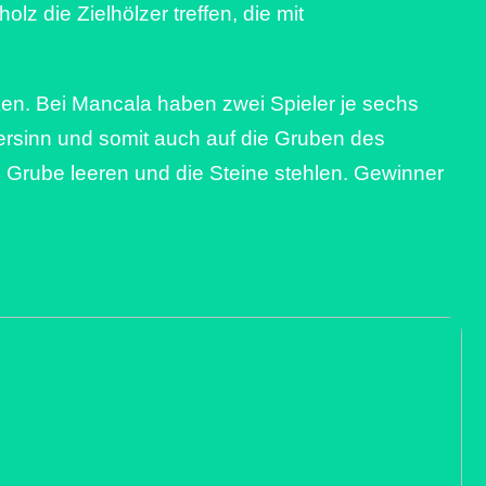
z die Zielhölzer treffen, die mit
ken. Bei Mancala haben zwei Spieler je sechs
gersinn und somit auch auf die Gruben des
de Grube leeren und die Steine stehlen. Gewinner