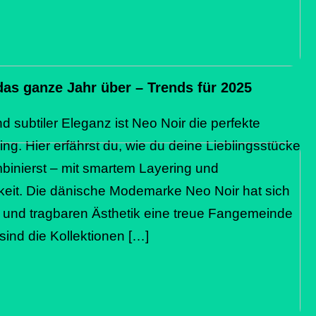
das ganze Jahr über – Trends für 2025
nd subtiler Eleganz ist Neo Noir die perfekte
ing. Hier erfährst du, wie du deine Lieblingsstücke
binierst – mit smartem Layering und
keit. Die dänische Modemarke Neo Noir hat sich
en und tragbaren Ästhetik eine treue Fangemeinde
sind die Kollektionen […]