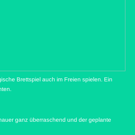
ische Brettspiel auch im Freien spielen. Ein
hten.
chauer ganz überraschend und der geplante