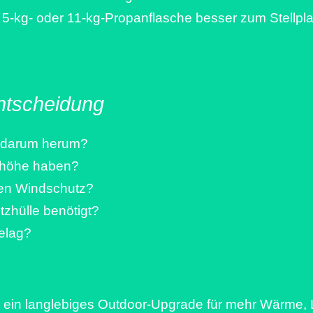
ne 5-kg- oder 11-kg-Propanflasche besser zum Stellpl
Entscheidung
e darum herum?
chhöhe haben?
inen Windschutz?
zhülle benötigt?
elag?
ee ein langlebiges Outdoor-Upgrade für mehr Wärme,