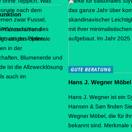
r ohne Teppich. Was
Marke für saisonales Styl
Monate nach dem
das ganze Jahr über kom
unktion
ernen zwar Fussel,
skandinavischer Leichtig
eim Verschütten des
mit ihrer minimalistisch
 Pflanzenart und
chmutzigen Pfoten
aufgebaut. Im Jahr 2025 
igt, um das optimale
en in der
haften, Blumenerde und
de ist die Allzwecklösung
GUTE BERATUNG
als auch im
Hans J. Wegner Möbel:
Hans J. Wegner ist ein 
Hansen & Søn finden Sie
Wegner Möbel, die für ih
bekannt sind. Merkmale 