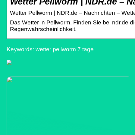
Wetter Pellworm | NDR.de – N
Wetter Pellworm | NDR.de – Nachrichten – Wett
Das Wetter in Pellworm. Finden Sie bei ndr.de d
Regenwahrscheinlichkeit.
Keywords: wetter pellworm 7 tage