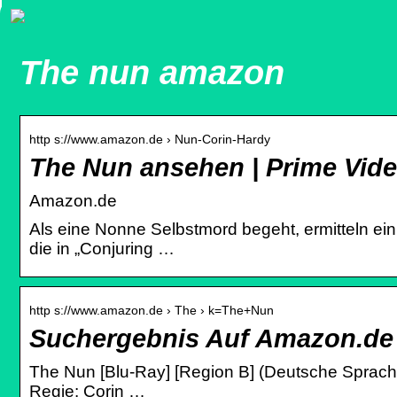
The nun amazon
http s://www.amazon.de › Nun-Corin-Hardy
The Nun ansehen | Prime Vid
Amazon.de
Als eine Nonne Selbstmord begeht, ermitteln ei
die in „Conjuring …
http s://www.amazon.de › The › k=The+Nun
Suchergebnis Auf Amazon.de
The Nun [Blu-Ray] [Region B] (Deutsche Sprache. 
Regie: Corin …