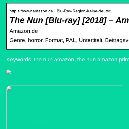
http s://www.amazon.de › Blu-Ray-Region-Keine-deutsc…
The Nun [Blu-ray] [2018] – A
Amazon.de
Genre, horror. Format, PAL, Untertitelt. Beitrags
Keywords: the nun amazon, the nun amazon pri