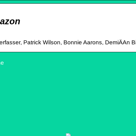
mazon
verfasser, Patrick Wilson, Bonnie Aarons, DemiÄAn Bich
me