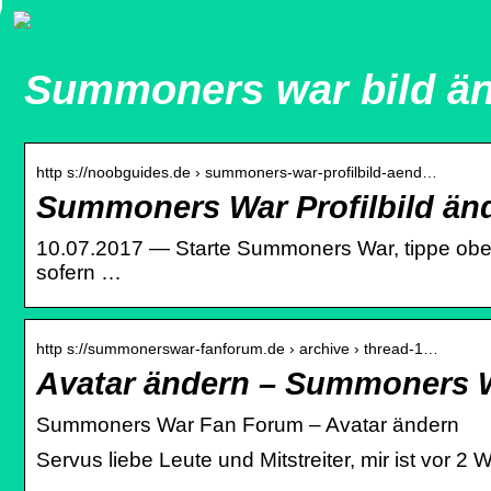
Summoners war bild ä
http s://noobguides.de › summoners-war-profilbild-aend…
Summoners War Profilbild än
10.07.2017 — Starte Summoners War, tippe oben li
sofern …
http s://summonerswar-fanforum.de › archive › thread-1…
Avatar ändern – Summoners 
Summoners War Fan Forum – Avatar ändern
Servus liebe Leute und Mitstreiter, mir ist vor 