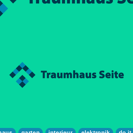
haus
garten
interieur
elektronik
do it