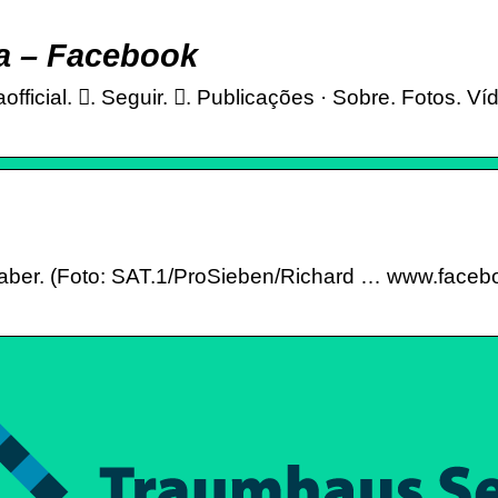
ua – Facebook
official. 󱙶. Seguir. 󰟝. Publicações · Sobre. Fotos.
ber. (Foto: SAT.1/ProSieben/Richard … www.face