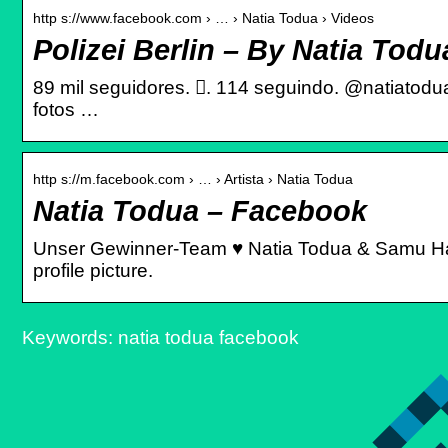
http s://www.facebook.com › … › Natia Todua › Videos
Polizei Berlin – By Natia Tod
89 mil seguidores. 󱞋. 114 seguindo. @natiatodua
fotos …
http s://m.facebook.com › … › Artista › Natia Todua
Natia Todua – Facebook
Unser Gewinner-Team ♥ Natia Todua & Samu Ha
profile picture.
Keywords: natia todua facebook