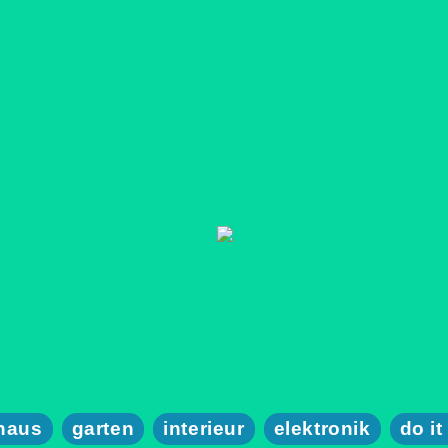
haus
garten
interieur
elektronik
do it