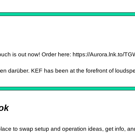
 is out now! Order here: https://Aurora.lnk.to/TG
n darüber. KEF has been at the forefront of loudspe
ok
ace to swap setup and operation ideas, get info, an