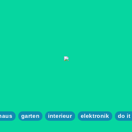
haus
garten
interieur
elektronik
do it