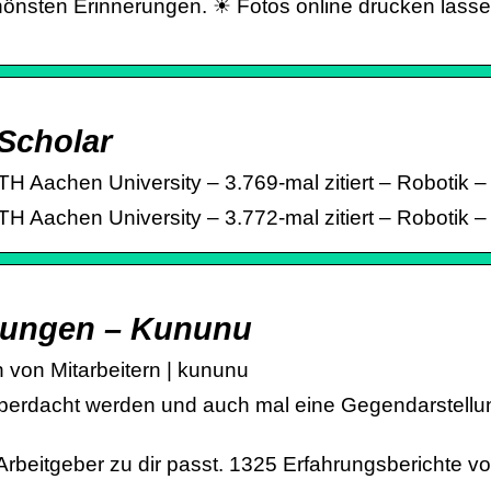
schönsten Erinnerungen. ☀ Fotos online drucken las
Scholar‬
chen University – ‪‪3.769-mal zitiert‬‬ – ‪Robotik‬ – ‪
TH Aachen University – 3.772-mal zitiert – Robotik
ungen – Kununu
von Mitarbeitern | kununu
erdacht werden und auch mal eine Gegendarstellung 
beitgeber zu dir passt. 1325 Erfahrungsberichte von M