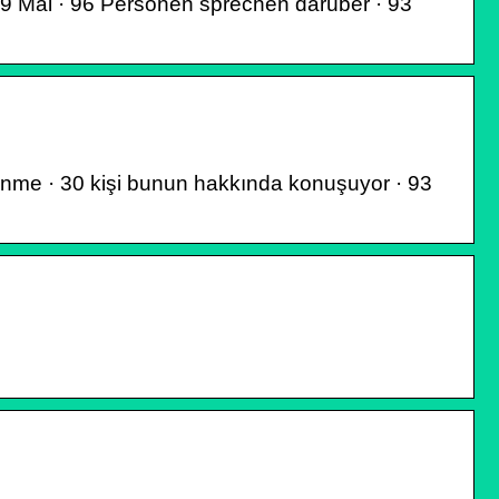
9 Mal · 96 Personen sprechen darüber · 93
me · 30 kişi bunun hakkında konuşuyor · 93