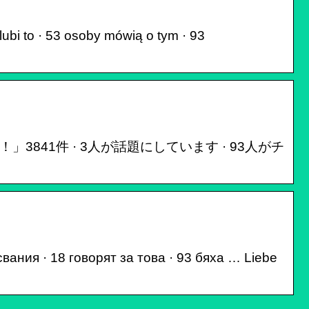
bi to · 53 osoby mówią o tym · 93
y – 「いいね！」3841件 · 3人が話題にしています · 93人がチ
ания · 18 говорят за това · 93 бяха … Liebe