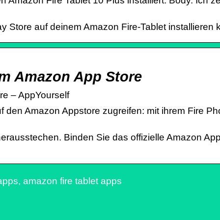
mazon Fire Tablet 10 Plus installiert. Body. Ich zei
ay Store auf deinem Amazon Fire-Tablet installieren 
 im Amazon App Store
re – AppYourself
 den Amazon Appstore zugreifen: mit ihrem Fire Pho
herausstechen. Binden Sie das offizielle Amazon Ap
pps, amazon fire tablet apps