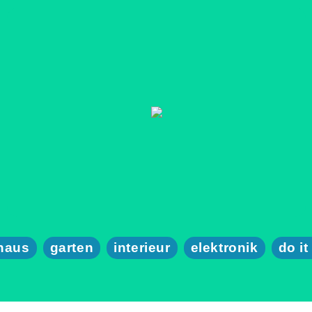
haus
garten
interieur
elektronik
do it